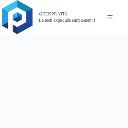
Passer
au
contenu
GEEKPRATIK
La tech expliquée simplement !