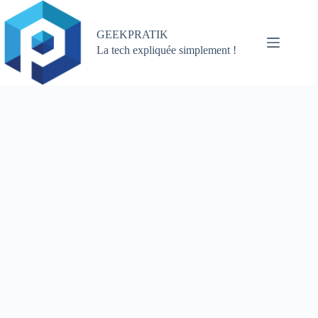
Passer
au
contenu
GEEKPRATIK
La tech expliquée simplement !