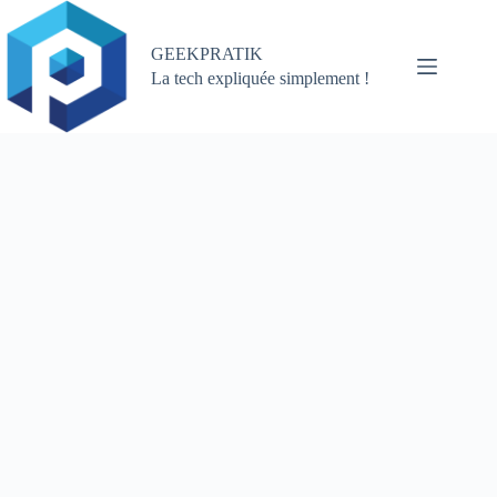
Passer
au
contenu
GEEKPRATIK
La tech expliquée simplement !