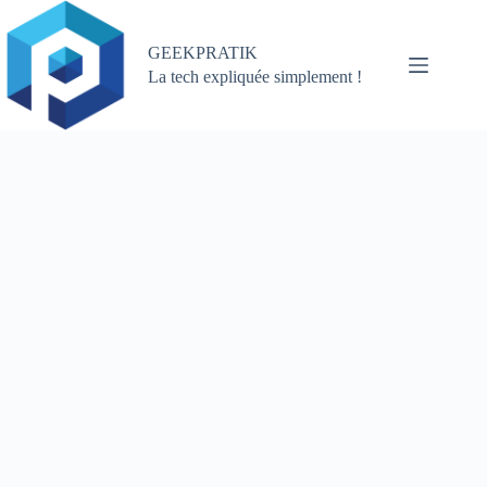
Passer
au
contenu
GEEKPRATIK
La tech expliquée simplement !