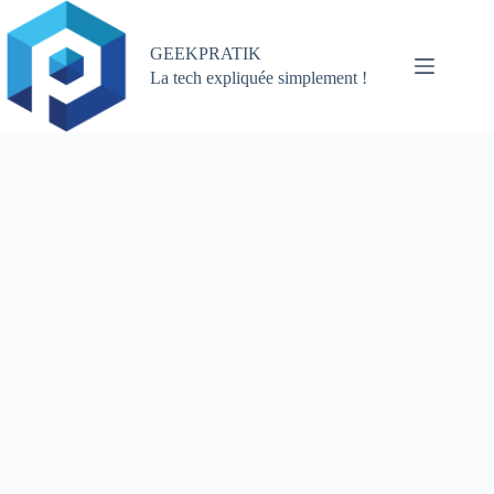
Passer
au
contenu
GEEKPRATIK
La tech expliquée simplement !