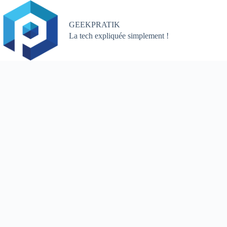
Passer
au
contenu
GEEKPRATIK
La tech expliquée simplement !