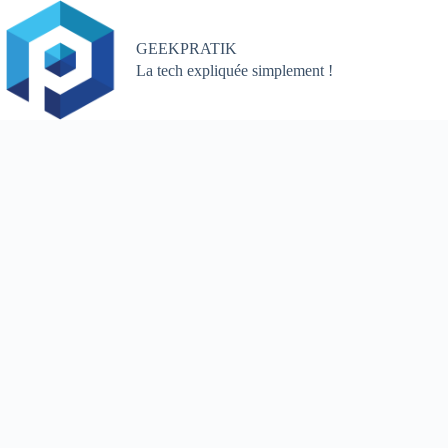
Passer
au
contenu
GEEKPRATIK
La tech expliquée simplement !