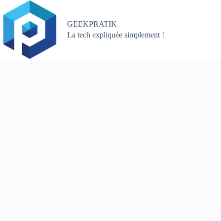
Passer
au
contenu
GEEKPRATIK
La tech expliquée simplement !