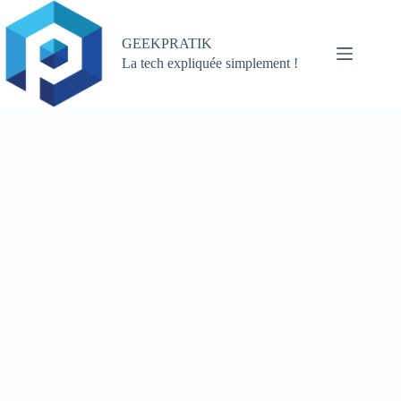
Passer
au
contenu
GEEKPRATIK
La tech expliquée simplement !