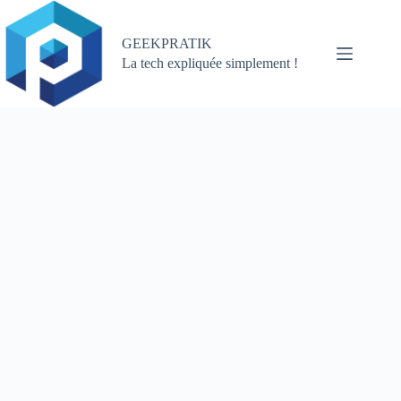
Passer
au
contenu
GEEKPRATIK
La tech expliquée simplement !