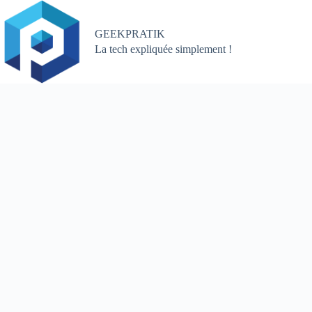
Passer
au
contenu
GEEKPRATIK
La tech expliquée simplement !