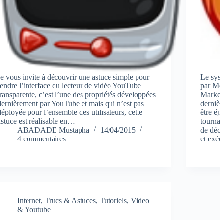
Je vous invite à découvrir une astuce simple pour
Le sy
rendre l’interface du lecteur de vidéo YouTube
par Mo
transparente, c’est l’une des propriétés développées
Marke
dernièrement par YouTube et mais qui n’est pas
derni
déployée pour l’ensemble des utilisateurs, cette
être é
astuce est réalisable en…
tourna
ABADADE Mustapha
14/04/2015
de déc
4 commentaires
et exé
Internet
,
Trucs & Astuces
,
Tutoriels
,
Video
& Youtube