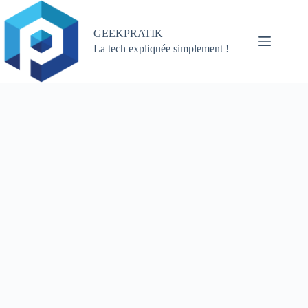
Passer
au
contenu
GEEKPRATIK
La tech expliquée simplement !