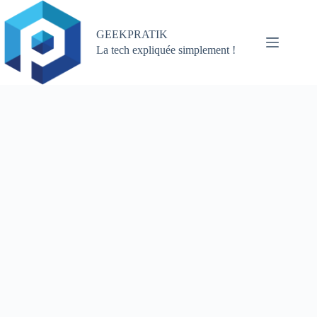
Passer
au
contenu
GEEKPRATIK
La tech expliquée simplement !