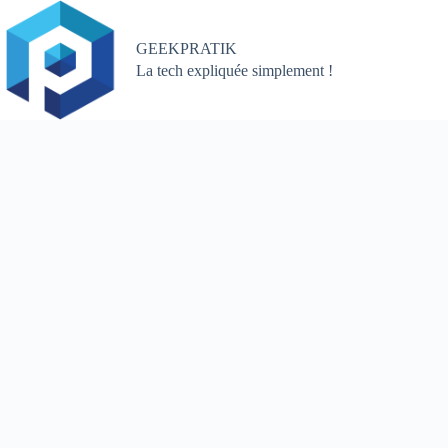
Passer
au
contenu
GEEKPRATIK
La tech expliquée simplement !