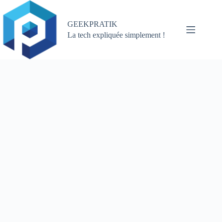
Passer
au
contenu
GEEKPRATIK
La tech expliquée simplement !