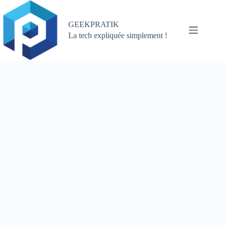
Passer
au
contenu
GEEKPRATIK
La tech expliquée simplement !