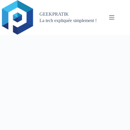
Passer
au
contenu
GEEKPRATIK
La tech expliquée simplement !