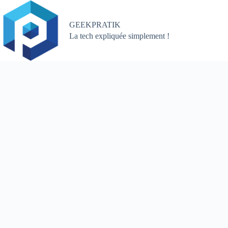
Passer
au
contenu
GEEKPRATIK
La tech expliquée simplement !