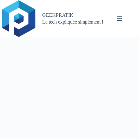
Passer
au
contenu
GEEKPRATIK
La tech expliquée simplement !