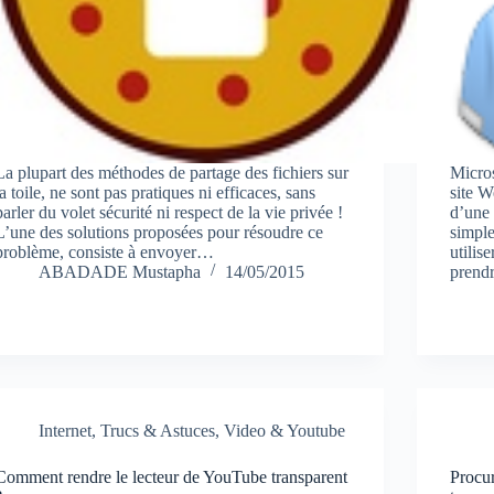
La plupart des méthodes de partage des fichiers sur
Micros
la toile, ne sont pas pratiques ni efficaces, sans
site W
parler du volet sécurité ni respect de la vie privée !
d’une 
L’une des solutions proposées pour résoudre ce
simple
problème, consiste à envoyer…
utilis
ABADADE Mustapha
14/05/2015
pren
Internet
,
Trucs & Astuces
,
Video & Youtube
Comment rendre le lecteur de YouTube transparent
Procur