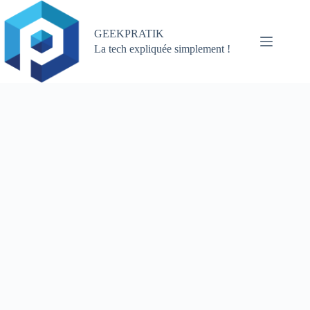
Passer
au
contenu
GEEKPRATIK
La tech expliquée simplement !