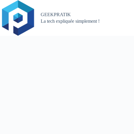
Passer
au
contenu
GEEKPRATIK
La tech expliquée simplement !