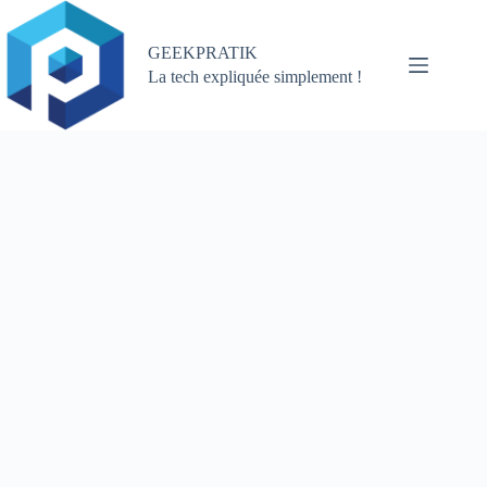
Passer
au
contenu
GEEKPRATIK
La tech expliquée simplement !