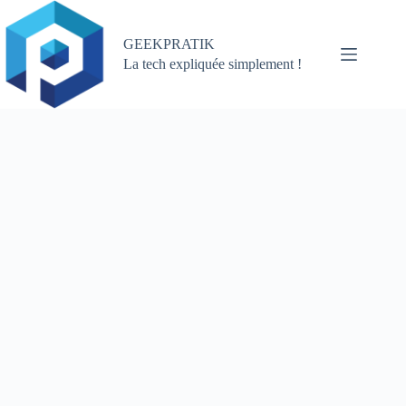
Passer
au
contenu
GEEKPRATIK
La tech expliquée simplement !