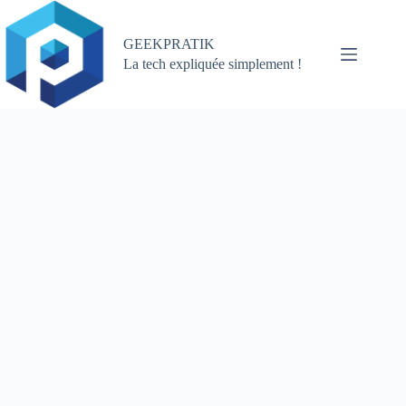
Passer
au
contenu
GEEKPRATIK
La tech expliquée simplement !