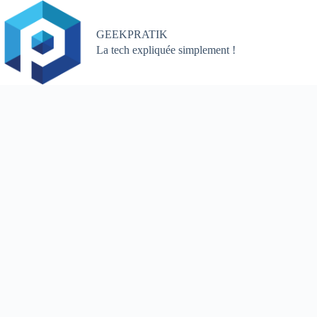
Passer
au
contenu
GEEKPRATIK
La tech expliquée simplement !