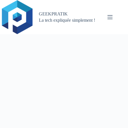
Passer
au
contenu
GEEKPRATIK
La tech expliquée simplement !