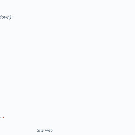
rdown)
:
ec
*
Site web